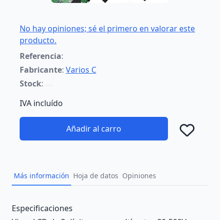
No hay opiniones; sé el primero en valorar este
producto.
Referencia
:
Fabricante
:
Varios C
Stock
:
IVA incluído
Añadir al carro
Añad
Más información
Hoja de datos
Opiniones
Description
Especificaciones