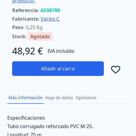
producto.
Referencia
:
AE08700
Fabricante
:
Varios C
Peso
: 5,25 Kg
Stock
:
Agotado
48,92 €
IVA incluído
Añadir al carro
Añad
Más información
Hoja de datos
Opiniones
Description
Especificaciones
Tubo corrugado reforzado PVC M-25.
Longitud: 75 m.