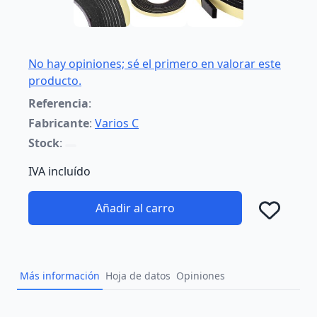
No hay opiniones; sé el primero en valorar este
producto.
Referencia
:
Fabricante
:
Varios C
Stock
:
IVA incluído
Añadir al carro
Añad
Más información
Hoja de datos
Opiniones