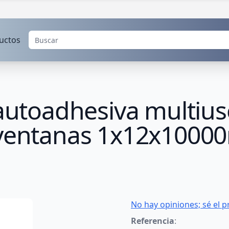
uctos
o autoadhesiva multi
y ventanas 1x12x100
No hay opiniones; sé el p
Referencia
: