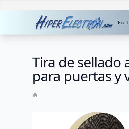
Prod
Tira de sellad
para puertas 
Home