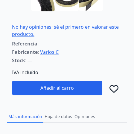
No hay opiniones; sé el primero en valorar este
producto.
Referencia
:
Fabricante
:
Varios C
Stock
:
IVA incluído
Añadir al carro
Añad
Más información
Hoja de datos
Opiniones