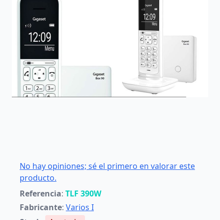
No hay opiniones; sé el primero en valorar este
producto.
Referencia
:
TLF 390W
Fabricante
:
Varios I