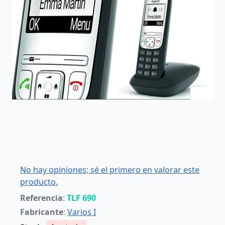
No hay opiniones; sé el primero en valorar este
producto.
Referencia
:
TLF 690
Fabricante
:
Varios I