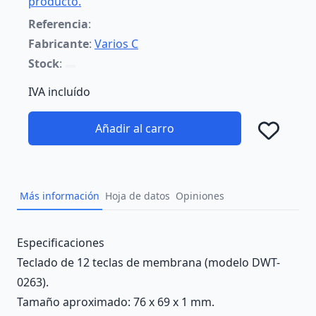
producto.
Referencia
:
Fabricante
:
Varios C
Stock
:
IVA incluído
Añadir al carro
Añad
Más información
Hoja de datos
Opiniones
Description
Especificaciones
Teclado de 12 teclas de membrana (modelo DWT-
0263).
Tamaño aproximado: 76 x 69 x 1 mm.