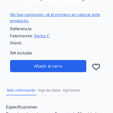
No hay opiniones; sé el primero en valorar este
producto.
Referencia
:
Fabricante
:
Varios C
Stock
:
IVA incluído
Añadir al carro
Añad
Más información
Hoja de datos
Opiniones
Description
Especificaciones