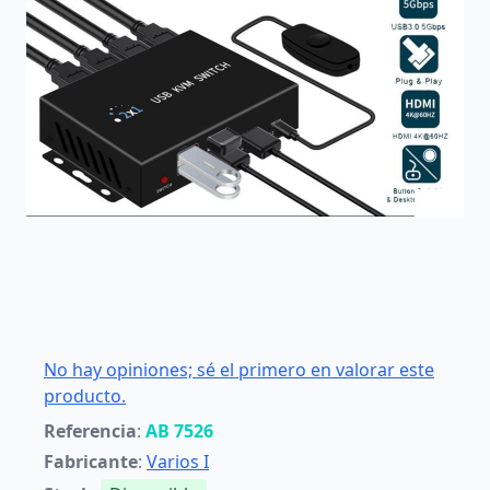
No hay opiniones; sé el primero en valorar este
producto.
Referencia
:
AB 7526
Fabricante
:
Varios I