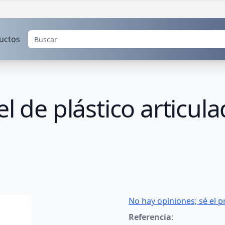
uctos
l de plástico articul
No hay opiniones; sé el p
Referencia
: