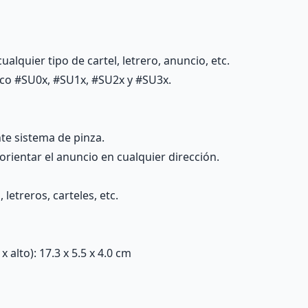
alquier tipo de cartel, letrero, anuncio, etc.
ico #SU0x, #SU1x, #SU2x y #SU3x.
nte sistema de pinza.
rientar el anuncio en cualquier dirección.
letreros, carteles, etc.
alto): 17.3 x 5.5 x 4.0 cm