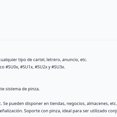
alquier tipo de cartel, letrero, anuncio, etc.
ico #SU0x, #SU1x, #SU2x y #SU3x.
nte sistema de pinza.
etc. Se pueden disponer en tiendas, negocios, almacenes, e
señalización. Soporte con pinza, ideal para ser utilizado c