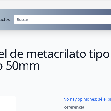
uctos
el de metacrilato tip
do 50mm
No hay opiniones; sé el p
Referencia
: