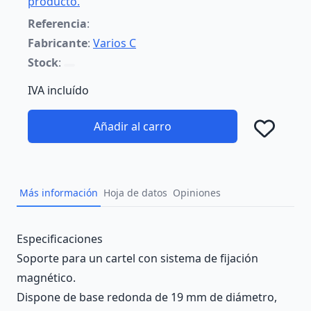
producto.
Referencia
:
Fabricante
:
Varios C
Stock
:
IVA incluído
Añadir al carro
Añad
Más información
Hoja de datos
Opiniones
Description
Especificaciones
Soporte para un cartel con sistema de fijación
magnético.
Dispone de base redonda de 19 mm de diámetro,