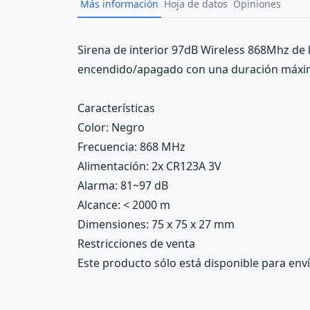
Más información
Hoja de datos
Opiniones
Description
Sirena de interior 97dB Wireless 868Mhz de 
encendido/apagado con una duración máxima 
Características
Color
: Negro
Frecuencia
: 868 MHz
Alimentación
: 2x CR123A 3V
Alarma
: 81~97 dB
Alcance
: < 2000 m
Dimensiones
: 75 x 75 x 27 mm
Restricciones de venta
Este producto sólo está disponible para enví