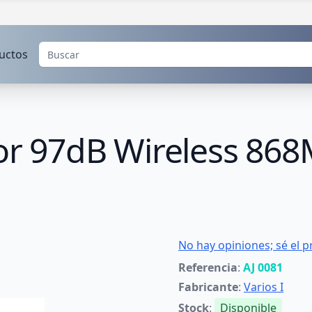
uctos
ior 97dB Wireless 86
No hay opiniones; sé el p
Referencia
:
AJ 0081
Fabricante
:
Varios I
Stock
:
Disponible