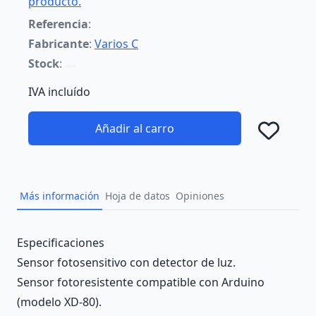
producto.
Referencia
:
Fabricante
:
Varios C
Stock
:
IVA incluído
Añadir al carro
Añad
Más información
Hoja de datos
Opiniones
Description
Especificaciones
Sensor fotosensitivo con detector de luz.
Sensor fotoresistente compatible con Arduino
(modelo XD-80).