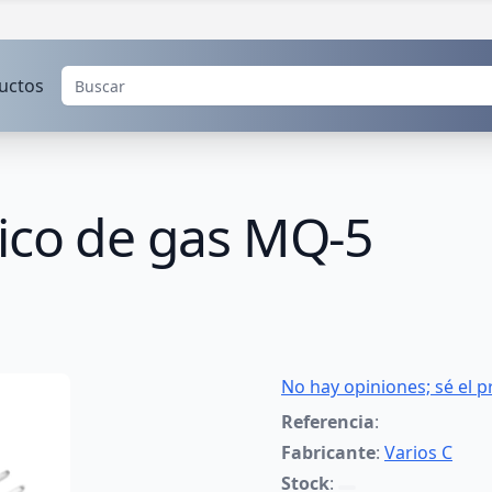
uctos
nico de gas MQ-5
No hay opiniones; sé el p
Referencia
:
Fabricante
:
Varios C
Stock
: