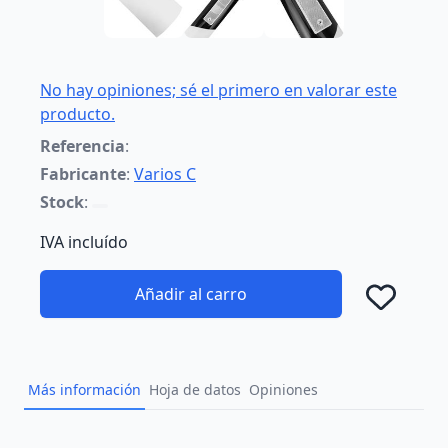
No hay opiniones; sé el primero en valorar este
producto.
Referencia
:
Fabricante
:
Varios C
Stock
:
IVA incluído
Añadir al carro
Añad
Más información
Hoja de datos
Opiniones