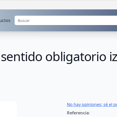
uctos
 sentido obligatorio 
No hay opiniones; sé el p
Referencia
: