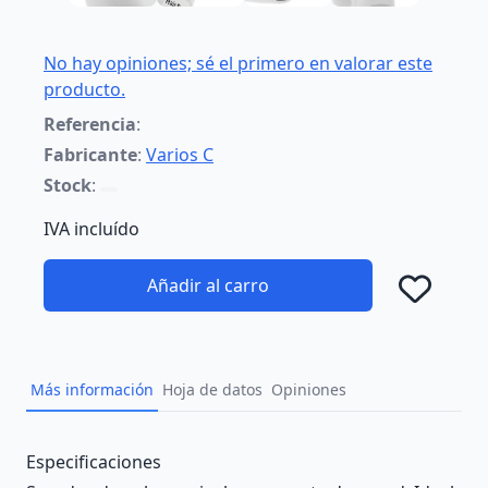
No hay opiniones; sé el primero en valorar este
producto.
Referencia
:
Fabricante
:
Varios C
Stock
:
IVA incluído
Añadir al carro
Añad
Más información
Hoja de datos
Opiniones
Description
Especificaciones