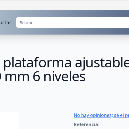
uctos
plataforma ajustable
0 mm 6 niveles
No hay opiniones; sé el p
Referencia
: