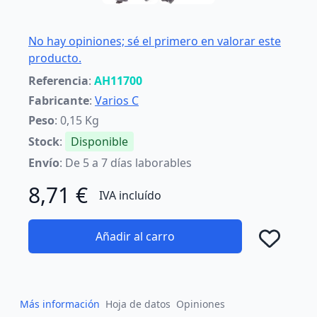
No hay opiniones; sé el primero en valorar este
producto.
Referencia
:
AH11700
Fabricante
:
Varios C
Peso
: 0,15 Kg
Stock
:
Disponible
Envío
: De 5 a 7 días laborables
8,71 €
IVA incluído
Añadir al carro
Añad
Más información
Hoja de datos
Opiniones