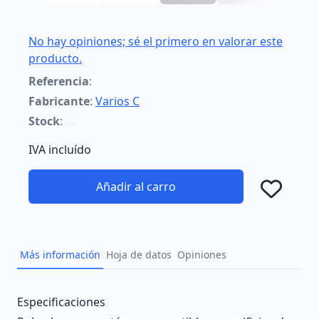
No hay opiniones; sé el primero en valorar este
producto.
Referencia
:
Fabricante
:
Varios C
Stock
:
IVA incluído
Añadir al carro
Añad
Más información
Hoja de datos
Opiniones
Description
Especificaciones