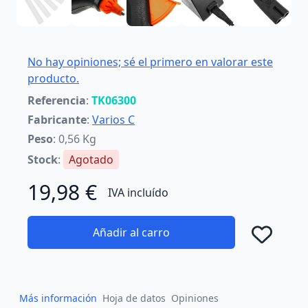
No hay opiniones; sé el primero en valorar este
producto.
Referencia
:
TK06300
Fabricante
:
Varios C
Peso
: 0,56 Kg
Stock
:
Agotado
19,98 €
IVA incluído
Añadir al carro
Añad
Más información
Hoja de datos
Opiniones