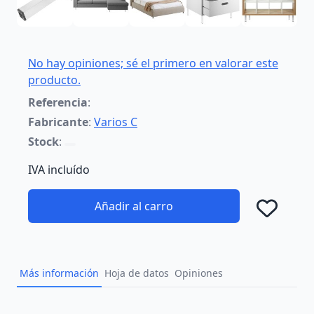
No hay opiniones; sé el primero en valorar este
producto.
Referencia
:
Fabricante
:
Varios C
Stock
:
IVA incluído
Añadir al carro
Añad
Más información
Hoja de datos
Opiniones