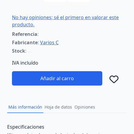
No hay opiniones; sé el primero en valorar este
producto.
Referencia
:
Fabricante
:
Varios C
Stock
:
IVA incluído
Añadir al carro
Añad
Más información
Hoja de datos
Opiniones
Description
Especificaciones