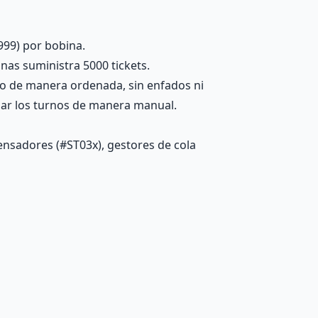
999) por bobina.
inas suministra 5000 tickets.
no de manera ordenada, sin enfados ni
onar los turnos de manera manual.
ensadores (#ST03x), gestores de cola