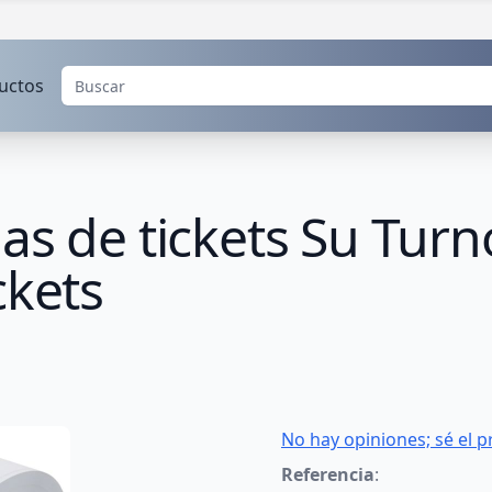
uctos
as de tickets Su Turno
ckets
No hay opiniones; sé el p
Referencia
: