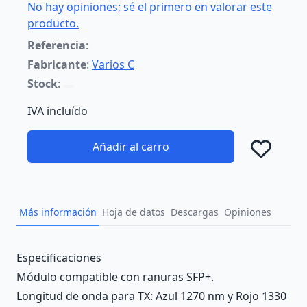
No hay opiniones; sé el primero en valorar este
producto.
Referencia
:
Fabricante
:
Varios C
Stock
:
IVA incluído
Añadir al carro
Añad
Más información
Hoja de datos
Descargas
Opiniones
Description
Especificaciones
Módulo compatible con ranuras SFP+.
Longitud de onda para TX: Azul 1270 nm y Rojo 1330