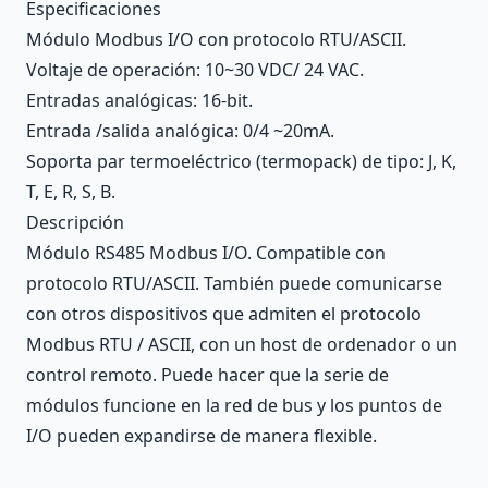
Description
Especificaciones
Módulo Modbus I/O con protocolo RTU/ASCII.
Voltaje de operación: 10~30 VDC/ 24 VAC.
Entradas analógicas: 16-bit.
Entrada /salida analógica: 0/4 ~20mA.
Soporta par termoeléctrico (termopack) de tipo: J, K,
T, E, R, S, B.
Descripción
Módulo RS485 Modbus I/O. Compatible con
protocolo RTU/ASCII. También puede comunicarse
con otros dispositivos que admiten el protocolo
Modbus RTU / ASCII, con un host de ordenador o un
control remoto. Puede hacer que la serie de
módulos funcione en la red de bus y los puntos de
I/O pueden expandirse de manera flexible.