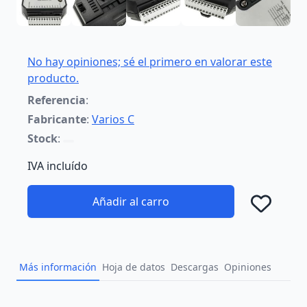
No hay opiniones; sé el primero en valorar este
producto.
Referencia
:
Fabricante
:
Varios C
Stock
:
IVA incluído
Añadir al carro
Añad
Más información
Hoja de datos
Descargas
Opiniones