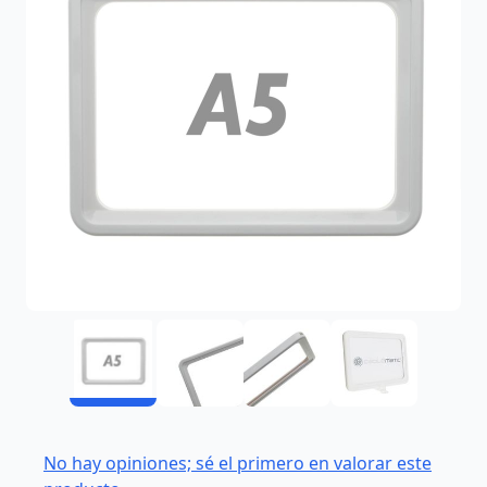
No hay opiniones; sé el primero en valorar este