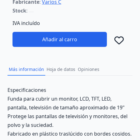
Fabricante
:
Varios C
Stock
:
IVA incluído
Añadir al carro
Añad
Más información
Hoja de datos
Opiniones
Description
Especificaciones
Funda para cubrir un monitor, LCD, TFT, LED,
pantalla, televisión de tamaño aproximado de 19"
Protege las pantallas de televisión y monitores, del
polvo y la suciedad.
Fabricado en plástico traslúcido con bordes cosidos.