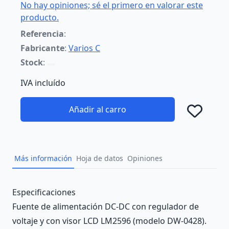
No hay opiniones; sé el primero en valorar este
producto.
Referencia
:
Fabricante
:
Varios C
Stock
:
IVA incluído
Añadir al carro
Añad
Más información
Hoja de datos
Opiniones
Description
Especificaciones
Fuente de alimentación DC-DC con regulador de
voltaje y con visor LCD LM2596 (modelo DW-0428).