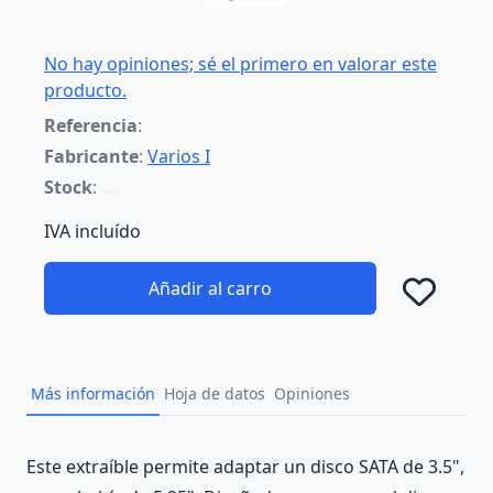
No hay opiniones; sé el primero en valorar este
producto.
Referencia
:
Fabricante
:
Varios I
Stock
:
IVA incluído
Añadir al carro
Añad
Más información
Hoja de datos
Opiniones
Description
Este extraíble permite adaptar un disco SATA de 3.5",