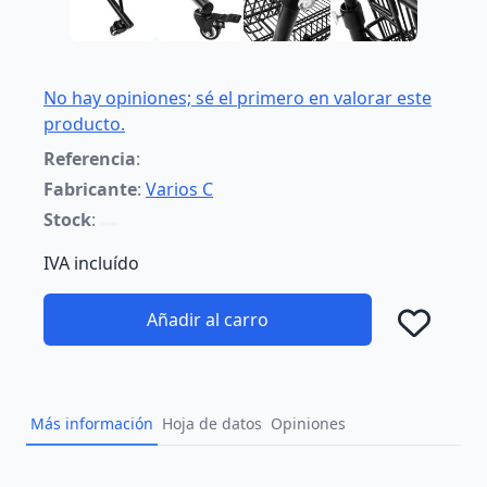
No hay opiniones; sé el primero en valorar este
producto.
Referencia
:
Fabricante
:
Varios C
Stock
:
IVA incluído
Añadir al carro
Añad
Más información
Hoja de datos
Opiniones