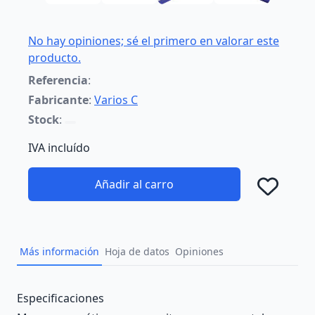
No hay opiniones; sé el primero en valorar este
producto.
Referencia
:
Fabricante
:
Varios C
Stock
:
IVA incluído
Añadir al carro
Añad
Más información
Hoja de datos
Opiniones
Description
Especificaciones