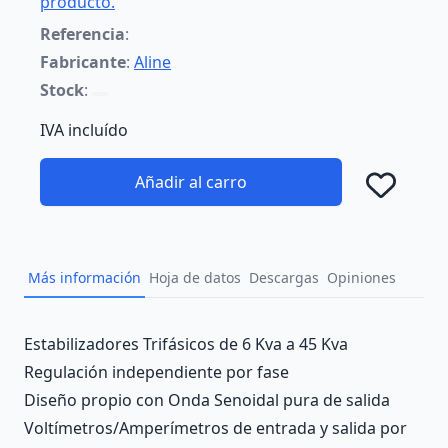
producto.
Referencia
:
Fabricante
:
Aline
Stock
:
IVA incluído
Añadir al carro
Añad
Más información
Hoja de datos
Descargas
Opiniones
Description
Estabilizadores Trifásicos de 6 Kva a 45 Kva
Regulación independiente por fase
Diseño propio con Onda Senoidal pura de salida
Voltímetros/Amperímetros de entrada y salida por