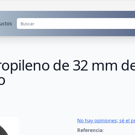
uctos
ropileno de 32 mm de
o
No hay opiniones; sé el p
Referencia
: