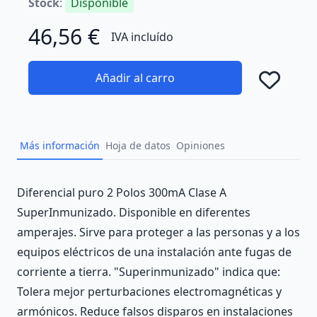
Stock
:
Disponible
46,56 €
IVA incluído
Añadir al carro
Añad
Más información
Hoja de datos
Opiniones
Description
Diferencial puro 2 Polos 300mA Clase A
SuperInmunizado. Disponible en diferentes
amperajes. Sirve para proteger a las personas y a los
equipos eléctricos de una instalación ante fugas de
corriente a tierra. "Superinmunizado" indica que:
Tolera mejor perturbaciones electromagnéticas y
armónicos. Reduce falsos disparos en instalaciones