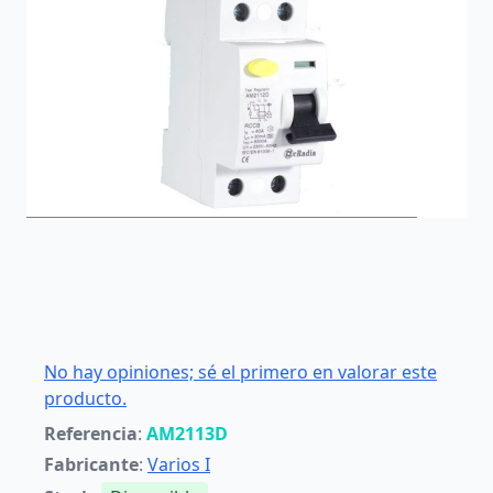
No hay opiniones; sé el primero en valorar este
producto.
Referencia
:
AM2113D
Fabricante
:
Varios I