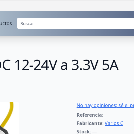
uctos
C 12-24V a 3.3V 5A
No hay opiniones; sé el p
Referencia
:
Fabricante
:
Varios C
Stock
: