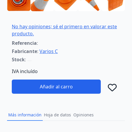
No hay opiniones; sé el primero en valorar este
producto.
Referencia
:
Fabricante
:
Varios C
Stock
:
IVA incluído
Añadir al carro
Añad
Más información
Hoja de datos
Opiniones