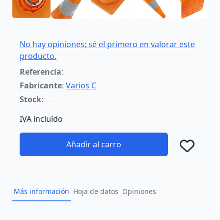
No hay opiniones; sé el primero en valorar este
producto.
Referencia
:
Fabricante
:
Varios C
Stock
:
IVA incluído
Añadir al carro
Añad
Más información
Hoja de datos
Opiniones