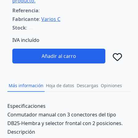
producto.
Referencia
:
Fabricante
:
Varios C
Stock
:
IVA incluído
Añadir al carro
Añad
Más información
Hoja de datos
Descargas
Opiniones
Description
Especificaciones
Conmutador manual con 3 conectores del tipo
DB25-Hembra y selector frontal con 2 posiciones.
Descripción