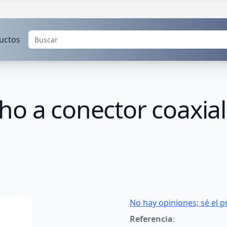
uctos
ho a conector coaxia
No hay opiniones; sé el p
Referencia
: