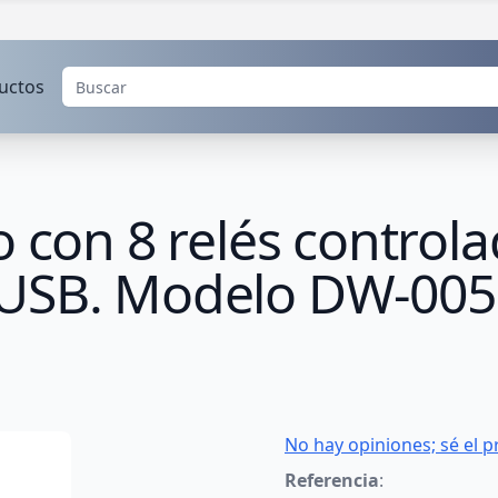
uctos
o con 8 relés control
 USB. Modelo DW-005
No hay opiniones; sé el p
Referencia
: