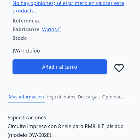
No hay opiniones; sé el primero en valorar este
producto.
Referencia
:
Fabricante
:
Varios C
Stock
:
IVA incluído
Añadir al carro
Añad
Más información
Hoja de datos
Descargas
Opiniones
Description
Especificaciones
Circuito impreso con 8 relé para RM8HLE, aislado
(modelo DW-0028).