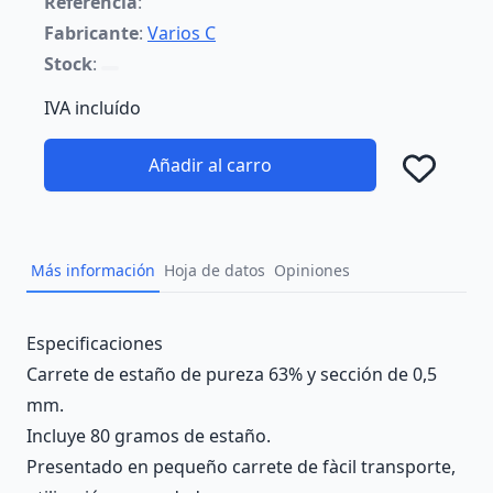
Referencia
:
Fabricante
:
Varios C
Stock
:
IVA incluído
Añadir al carro
Añad
Más información
Hoja de datos
Opiniones
Description
Especificaciones
Carrete de estaño de pureza 63% y sección de 0,5
mm.
Incluye 80 gramos de estaño.
Presentado en pequeño carrete de fàcil transporte,