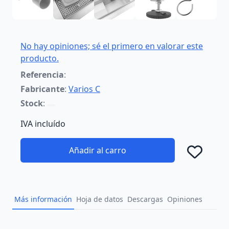
No hay opiniones; sé el primero en valorar este
producto.
Referencia
:
Fabricante
:
Varios C
Stock
:
IVA incluído
Añadir al carro
Añad
Más información
Hoja de datos
Descargas
Opiniones