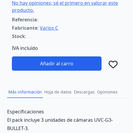
No hay opiniones; sé el primero en valorar este
producto.
Referencia
:
Fabricante
:
Varios C
Stock
:
IVA incluído
Añadir al carro
Añad
Más información
Hoja de datos
Descargas
Opiniones
Description
Especificaciones
El pack incluye 3 unidades de cámaras UVC-G3-
BULLET-3.