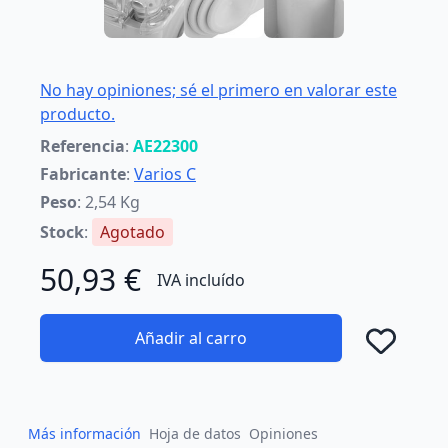
No hay opiniones; sé el primero en valorar este
producto.
Referencia
:
AE22300
Fabricante
:
Varios C
Peso
: 2,54 Kg
Stock
:
Agotado
50,93 €
IVA incluído
Añadir al carro
Añad
Más información
Hoja de datos
Opiniones