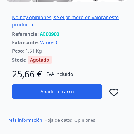
No hay opiniones; sé el primero en valorar este
producto.
Referencia
:
AE00900
Fabricante
:
Varios C
Peso
: 1,51 Kg
Stock
:
Agotado
25,66 €
IVA incluído
Añadir al carro
Añad
Más información
Hoja de datos
Opiniones