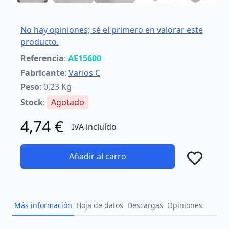
No hay opiniones; sé el primero en valorar este
producto.
Referencia
:
AE15600
Fabricante
:
Varios C
Peso
: 0,23 Kg
Stock
:
Agotado
4,74 €
IVA incluído
Añadir al carro
Añad
Más información
Hoja de datos
Descargas
Opiniones